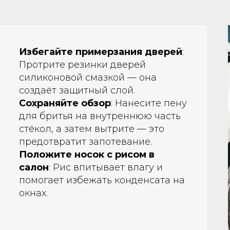
Регулярная проверка шин
:
Контролируйте давление в шинах
не реже одного раза в месяц. Это
улучшает управляемость и
экономит топливо.
Очистка фар зубной пастой
:
Если фары стали тусклыми, их
можно быстро освежить,
протерев зубной пастой с
микрогранулами.
Замена щёток
стеклоочистителей
: Меняйте
щётки раз в год, чтобы всегда
видеть дорогу чётко, особенно