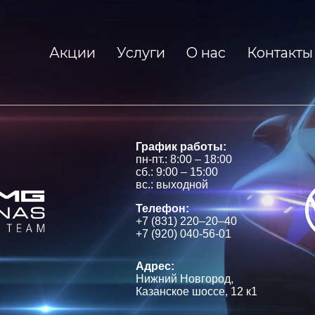
Акции
Услуги
О нас
Контакты
График работы:
пн-пт.: 8:00 – 18:00
сб.: 9:00 – 15:00
вс.: выходной
Телефон:
+7 (831) 220–20–40
+7 (920) 040-56-01
Адрес:
Нижний Новгород,
Казанское шоссе, 12 к1