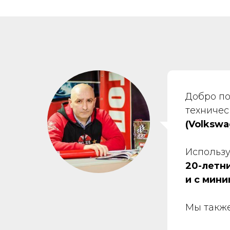
Добро по
техничес
(Volkswa
Использу
20-летн
и с мин
Мы также